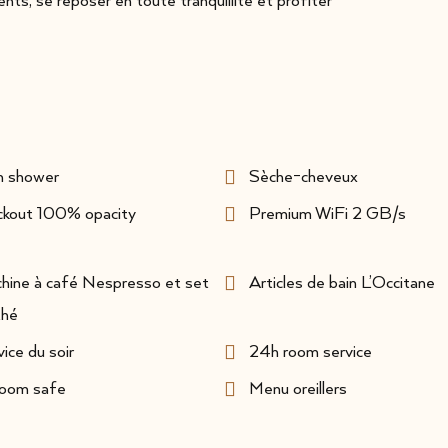
s, se reposer en toute tranquillité et profiter
n shower
Sèche-cheveux
ckout 100% opacity
Premium WiFi 2 GB/s
hine à café Nespresso et set
Articles de bain L’Occitane
thé
ice du soir
24h room service
room safe
Menu oreillers