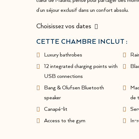
cœur de Madrid, pensé pour partager des moment
d’un séjour exclusif dans un confort absolu.
Choisissez vos dates
CETTE CHAMBRE INCLUT :
Luxury bathrobes
Rai
12 integrated charging points with
Bla
USB connections
Bang & Olufsen Bluetooth
Mac
speaker
de 
Canapé-lit
Serv
Access to the gym
In-