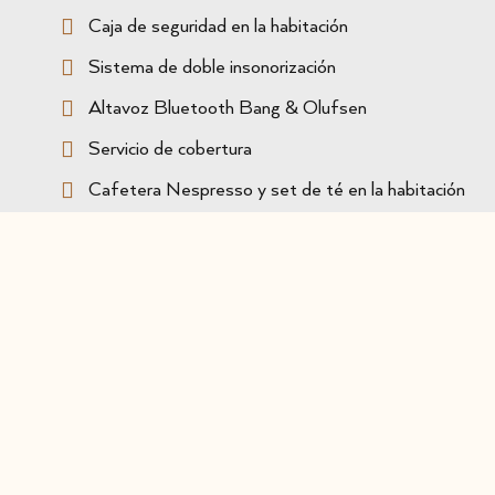
Caja de seguridad en la habitación
Sistema de doble insonorización
Altavoz Bluetooth Bang & Olufsen
Servicio de cobertura
Cafetera Nespresso y set de té en la habitación
Sofá cama
Acceder / Registrarse
Cuándo
Gestiona tu reserva
Quién
Planta alta
Habitación 1
Acceso a Biloba Spa y al gimnasio
adultos
Carta de almohadas
2
Desde 13 años
Sala de estar
niños
0
Hasta 12 años
Añadir habitación
Aplicar